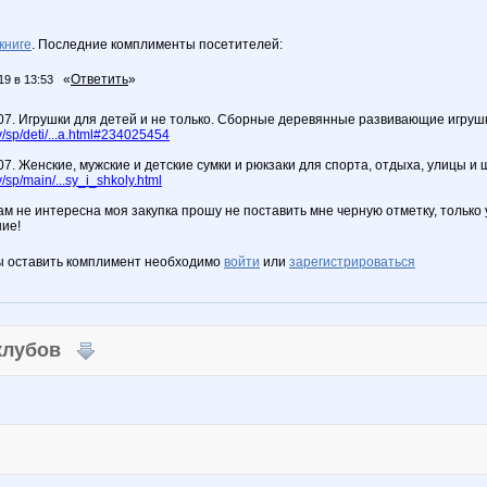
книге
. Последние комплименты посетителей:
«
Ответить
»
19 в 13:53
.07. Игрушки для детей и не только. Сборные деревянные развивающие игруш
sp/deti/...a.html#234025454
07. Женские, мужские и детские сумки и рюкзаки для спорта, отдыха, улицы и 
sp/main/...sy_i_shkoly.html
ам не интересна моя закупка прошу не поставить мне черную отметку, только
ие!
ы оставить комплимент необходимо
войти
или
зарегистрироваться
 клубов