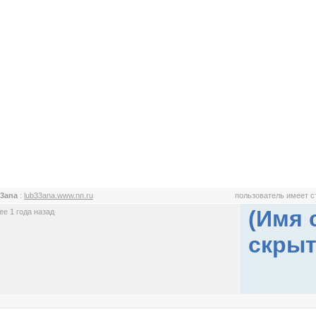
33ana
:
lub33ana.www.nn.ru
пользователь имеет 
(Имя 
е 1 года назад
скрыт