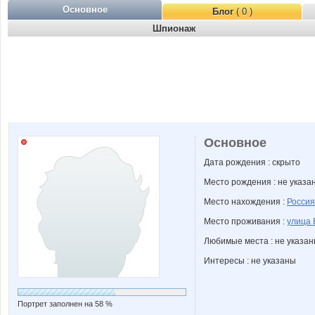
Основное
Блог
( 0 )
Шпионаж
Основное
Дата рождения : скрыто
Место рождения : не указа
Место нахождения :
Россия
Место проживания :
улица 
Любимые места : не указа
Интересы : не указаны
Портрет заполнен на 58 %