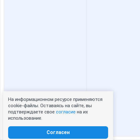
На информационном ресурсе применяются
Статистика портрета:
cookie-файлы. Оставаясь на сайте, вы
подтверждаете свое
согласие
на их
сейчас просматривают портрет - 0
использование.
зарегистрированные пользователи
посетившие портрет за 7 дней - 0
Согласен