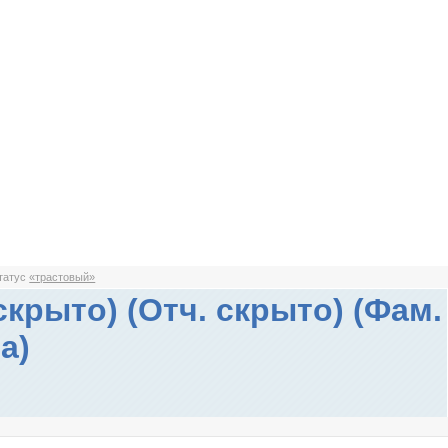
статус
«трастовый»
скрыто) (Отч. скрыто) (Фам.
а)