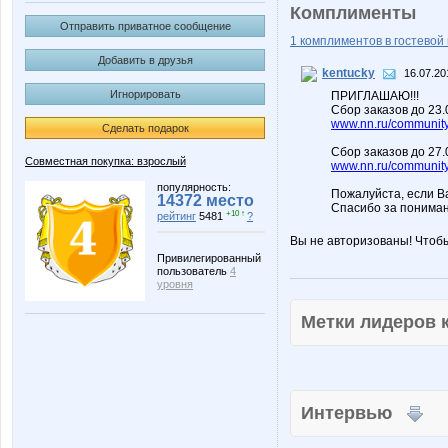
Комплименты
Отправить приватное сообщение
1 комплиментов в гостевой 
Добавить в друзья
kentucky
16.07.20
Игнорировать
ПРИГЛАШАЮ!!!
Сбор заказов до 23
www.nn.ru/community/
Сделать подарок
Сбор заказов до 27.
Совместная покупка: взрослый
www.nn.ru/community/
популярность:
Пожалуйста, если В
14372 место
Спасибо за пониман
+10 ↑
рейтинг
5481
?
Вы не авторизованы! Чтоб
Привилегированный
пользователь
4
уровня
Метки лидеров
Интервью